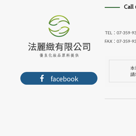
Call
TEL：
07-359-9
FAX：
07-359-9
本
請
facebook