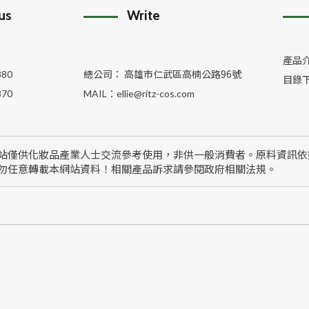
 us
Write
產品
總公司： 高雄市仁武區高楠公路96號
380
目錄
370
MAIL：
ellie@ritz-cos.com
站僅供化妝品產業人士交流參考使用，非供一般消費者。原料資訊依
勿任意轉載本網站資料！相關產品訴求請參閱政府相關法規。