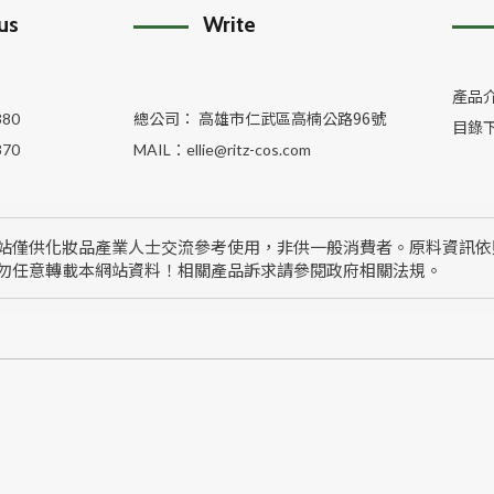
 us
Write
產品
總公司： 高雄市仁武區高楠公路96號
380
目錄
370
MAIL：
ellie@ritz-cos.com
站僅供化妝品產業人士交流參考使用，非供一般消費者。原料資訊依
勿任意轉載本網站資料！相關產品訴求請參閱政府相關法規。