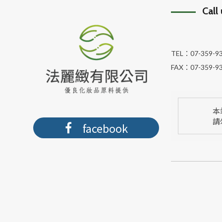
Call
TEL：
07-359-9
FAX：
07-359-9
本
請
facebook