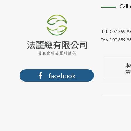
Call
TEL：
07-359-9
FAX：
07-359-9
本
請
facebook