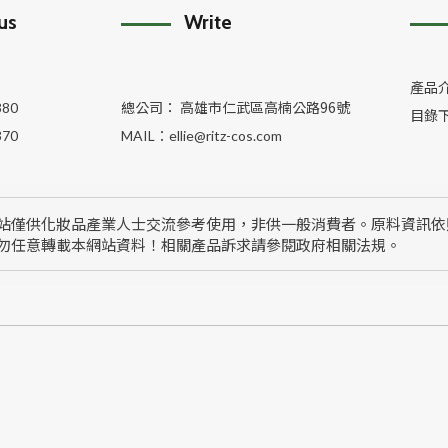
 us
Write
產品
總公司： 高雄市仁武區高楠公路96號
380
目錄
370
MAIL：
ellie@ritz-cos.com
站僅供化妝品產業人士交流參考使用，非供一般消費者。原料資訊依
勿任意轉載本網站資料！相關產品訴求請參閱政府相關法規。