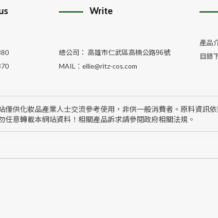
 us
Write
產品
總公司： 高雄市仁武區高楠公路96號
380
目錄
370
MAIL：
ellie@ritz-cos.com
站僅供化妝品產業人士交流參考使用，非供一般消費者。原料資訊依
勿任意轉載本網站資料！相關產品訴求請參閱政府相關法規。