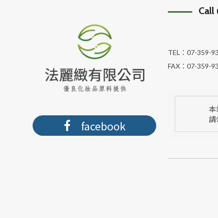
Call
TEL：
07-359-9
FAX：
07-359-9
本
請
facebook