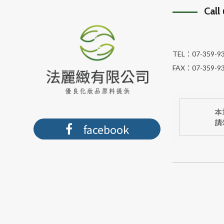
Call
TEL：
07-359-9
FAX：
07-359-9
本
請
facebook