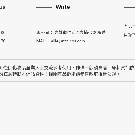
 us
Write
產品
總公司： 高雄市仁武區高楠公路96號
380
目錄
370
MAIL：
ellie@ritz-cos.com
站僅供化妝品產業人士交流參考使用，非供一般消費者。原料資訊依
勿任意轉載本網站資料！相關產品訴求請參閱政府相關法規。