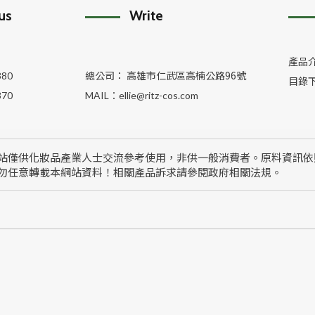
 us
Write
產品
總公司： 高雄市仁武區高楠公路96號
380
目錄
370
MAIL：
ellie@ritz-cos.com
站僅供化妝品產業人士交流參考使用，非供一般消費者。原料資訊依
勿任意轉載本網站資料！相關產品訴求請參閱政府相關法規。