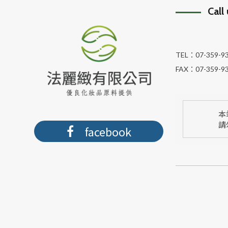
Call
TEL：
07-359-9
FAX：
07-359-9
本
請
facebook