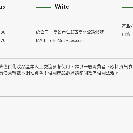
 us
Write
產品
總公司： 高雄市仁武區高楠公路96號
380
目錄
370
MAIL：
ellie@ritz-cos.com
站僅供化妝品產業人士交流參考使用，非供一般消費者。原料資訊依
勿任意轉載本網站資料！相關產品訴求請參閱政府相關法規。