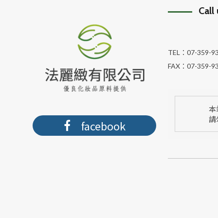
Call
TEL：
07-359-9
FAX：
07-359-9
本
請
facebook