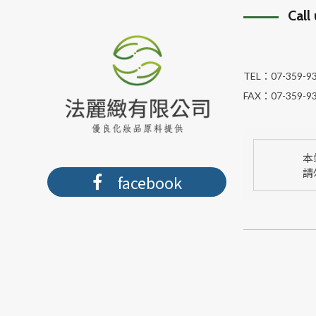
Call
TEL：
07-359-9
FAX：
07-359-9
本
請
facebook