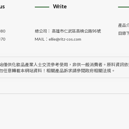
 us
Write
產品
總公司： 高雄市仁武區高楠公路96號
380
目錄
370
MAIL：
ellie@ritz-cos.com
站僅供化妝品產業人士交流參考使用，非供一般消費者。原料資訊依
勿任意轉載本網站資料！相關產品訴求請參閱政府相關法規。