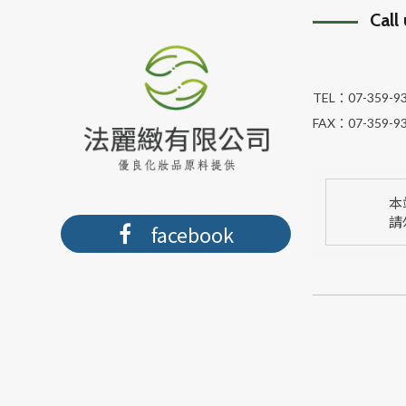
Call
TEL：
07-359-9
FAX：
07-359-9
本
請
facebook