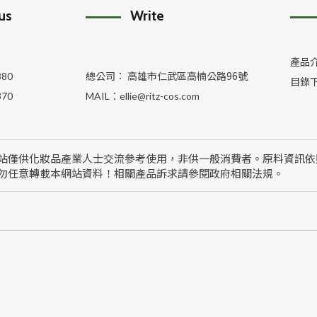
 us
Write
產品
總公司： 高雄市仁武區高楠公路96號
380
目錄
370
MAIL：
ellie@ritz-cos.com
站僅供化妝品產業人士交流參考使用，非供一般消費者。原料資訊依
勿任意轉載本網站資料！相關產品訴求請參閱政府相關法規。