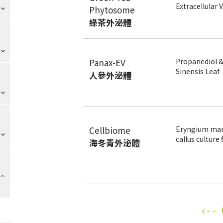
Extracellular 
Phytosome
綠茶外泌體
Panax-EV
Propanediol &
Sinensis Leaf
人參外泌體
Cellbiome
Eryngium ma
callus culture 
海冬青外泌體