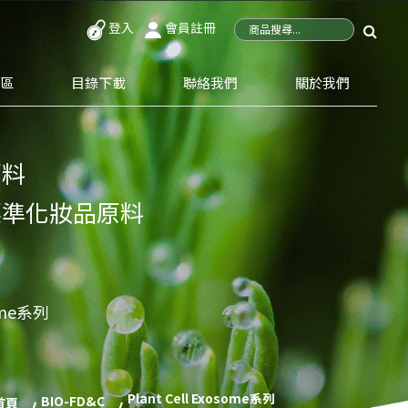
登入
會員註冊
專區
目錄下載
聯絡我們
關於我們
原料
標準化妝品原料
some系列
Plant Cell Exosome系列
BIO-FD&C
首頁