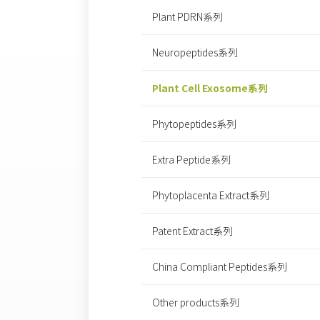
Plant PDRN系列
Neuropeptides系列
Plant Cell Exosome系列
Phytopeptides系列
Extra Peptide系列
Phytoplacenta Extract系列
Patent Extract系列
China Compliant Peptides系列
Other products系列