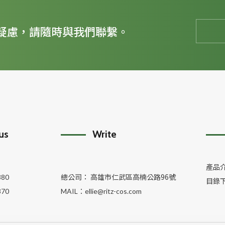
疑慮，請隨時與我們聯繫。
 us
Write
產品
總公司： 高雄市仁武區高楠公路96號
380
目錄
370
MAIL：
ellie@ritz-cos.com