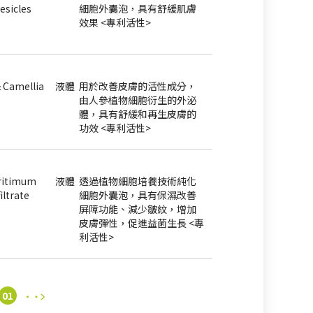
Vesicles
細胞外囊泡，具有舒緩肌膚
效果 <專利活性>
 Camellia
液體
用於改善皮膚的活性成分，
由人參植物細胞衍生的外泌
體，具有舒緩和再生皮膚的
功效 <專利活性>
ritimum
液體
透過植物細胞培養技術純化
filtrate
細胞外囊泡，具有保濕改善
屏障功能、減少皺紋，增加
皮膚彈性，促進益菌生長 <專
利活性>
01