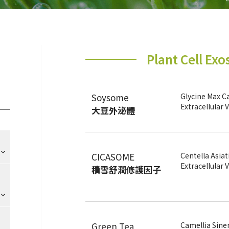
Plant Cell E
Soysome
Glycine Max Ca
Extracellular 
大豆外泌體
CICASOME
Centella Asiat
Extracellular 
積雪舒潤修護因子
Green Tea
Camellia Sinen