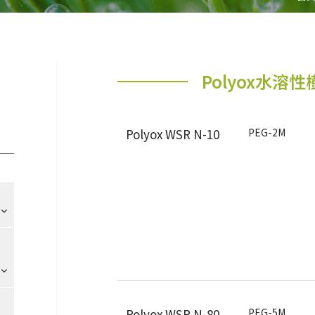
Polyox水溶
Polyox WSR N-10
PEG-2M
Polyox WSR N-80
PEG-5M