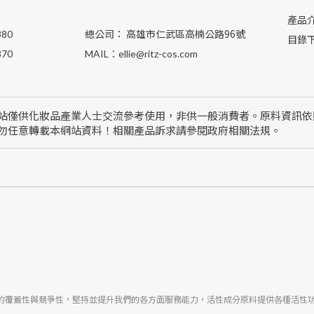
產品
總公司： 高雄市仁武區高楠公路96號
380
目錄
370
MAIL：
ellie@ritz-cos.com
站僅供化妝品產業人士交流參考使用，非供一般消費者。原料資訊依
勿任意轉載本網站資料！相關產品訴求請參閱政府相關法規。
蓋性與競爭性，堅持並提升我們的各方面服務能力，活性成分原料提供各種活性功能