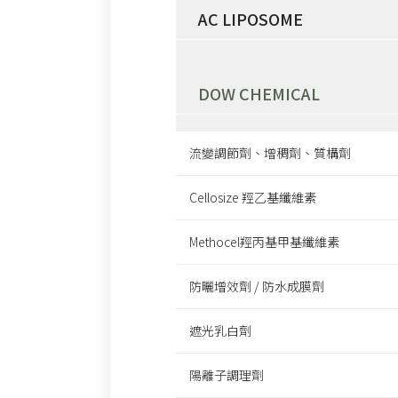
AC LIPOSOME
DOW CHEMICAL
流變調節劑、增稠劑、質構劑
Cellosize 羥乙基纖維素
Methocel羥丙基甲基纖維素
防曬增效劑 / 防水成膜劑
遮光乳白劑
陽離子調理劑