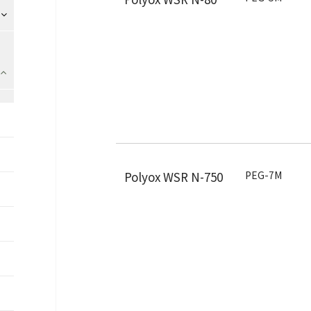
Polyox WSR N-750
PEG-7M