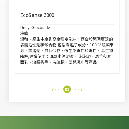
EcoSense 3000
Decyl Glucoside
液體
溫和、產生中度到高度穩定泡沫、適合於範圍廣泛的
表面活性劑和聚合物,包括陽離子成分、100 ％蔬菜來
源、無溶劑、自我保存、低生態毒性和毒性、易生物
降解,建議使用：洗髮水沐浴露、 泡泡浴、洗手和潔
面乳、液體香皂、洗碗精、嬰兒濕巾等產品
01