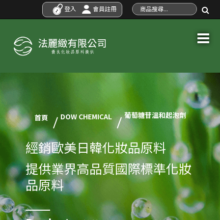
登入
會員註冊
葡萄糖苷溫和起泡劑
DOW CHEMICAL
首頁
經銷歐美日韓化妝品原料
提供業界高品質國際標準化妝
品原料