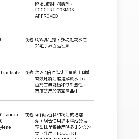
障增強劑和潤膚劑，
ECOCERT COSMOS
APPROVED
0
液體
O/W乳化劑，多功能親水性
非離子界面活性劑
traoleate
液體
約2~4倍油脂使用量的比例能
有效地將油脂溶解於水中，
由於其無殘留和低刺激性，
而廣泛用於清潔產品中
0 Laurate,
液體
可作為香料和精油的增溶
10
劑，組合使用這兩種成分表
tylene
現出比單獨使用時多 1.5 倍的
協同作用，ECOCERT