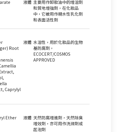
arate
液體
主要用作卸妝油中的增溶劑
和質地增強劑，在化妝品
中，它被用作親水性乳化劑
和表面活性劑
er
液體
水溶性，用於化妝品的生物
nger) Root
基防腐劑，
ECOCERT/COSMOS
inensis
APPROVED
 Camellia
Extract,
l,
ella
t, Caprylyl
ryl Ether
液體
天然防腐增進劑，天然除臭
增效劑，亦可用作洗滌劑或
起泡劑