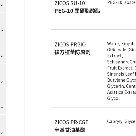
ZICOS SU-10
PEG-10 Isoste
PEG-10 異硬脂酸酯
ZICOS PRBIO
Water, Zingib
Officinale (Gi
複方植萃防腐劑
Extract,
SchisandraCh
Fruit Extract,
Sinensis Leaf 
Butylene Glyco
Glycerin, Cent
Asiatica Extrac
Glycol
ZICOS PR-CGE
Caprylyl Glyce
辛基甘油基醚