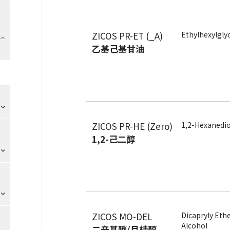
ZICOS PR-ET (_A)
Ethylhexylgly
乙基己基甘油
ZICOS PR-HE (Zero)
1,2-Hexanedio
1,2-己二醇
ZICOS MO-DEL
Dicapryly Ethe
Alcohol
二辛基醚/月桂醇