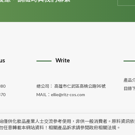
 us
Write
產品
總公司： 高雄市仁武區高楠公路96號
380
目錄
370
MAIL：
ellie@ritz-cos.com
站僅供化妝品產業人士交流參考使用，非供一般消費者。原料資訊依
勿任意轉載本網站資料！相關產品訴求請參閱政府相關法規。