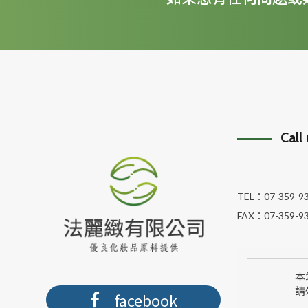
Call
TEL：
07-359-9
FAX：
07-359-9
本
請
facebook