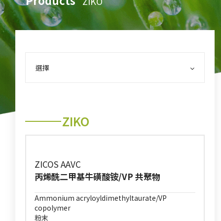
Products
ZIKO
選擇
ZIKO
ZICOS AAVC
丙烯酰二甲基牛磺酸铵/VP 共聚物
Ammonium acryloyldimethyltaurate/VP
copolymer
粉末