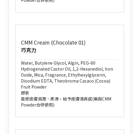
Powder合併使用)
CMM Cream (Chocolate 01)
巧克力
Water, Butylene Glycol, Algin, PEG-60
Hydrogenated Castor Oil, 1,2-Hexanediol, Iron
Oxide, Mica, Fragrance, Ethylhexylglycerin,
Disodium EDTA, Theobroma Cacaco (Cocoa)
Fruit Powder
膠狀
能使皮膚濕潤、柔滑，給予皮膚清爽感(需與CMM
Powder合併使用)