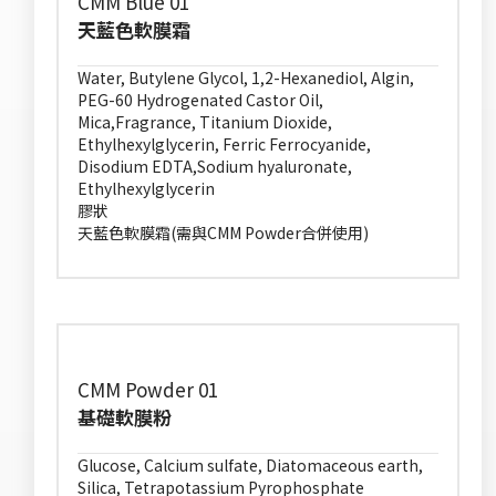
CMM Blue 01
天藍色軟膜霜
Water, Butylene Glycol, 1,2-Hexanediol, Algin,
PEG-60 Hydrogenated Castor Oil,
Mica,Fragrance, Titanium Dioxide,
Ethylhexylglycerin, Ferric Ferrocyanide,
Disodium EDTA,Sodium hyaluronate,
Ethylhexylglycerin
膠狀
天藍色軟膜霜(需與CMM Powder合併使用)
CMM Powder 01
基礎軟膜粉
Glucose, Calcium sulfate, Diatomaceous earth,
Silica, Tetrapotassium Pyrophosphate