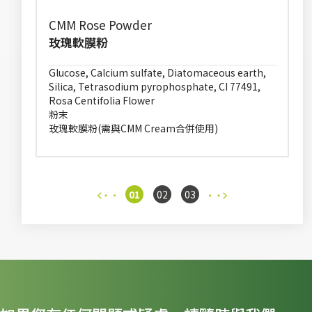
CMM Rose Powder
玫瑰軟膜粉
Glucose, Calcium sulfate, Diatomaceous earth,
Silica, Tetrasodium pyrophosphate, CI 77491,
Rosa Centifolia Flower
粉末
玫瑰軟膜粉(需與CMM Cream合併使用)
01
02
03