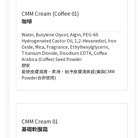
CMM Cream (Coffee 01)
咖啡
Water, Butylene Glycol, Algin, PEG-60
Hydrogenated Castor Oil, 1,2-Hexanediol, Iron
Oxide, Mica, Fragrance, Ethylhexylglycerin,
Titanium Dioxide, Disodium EDTA, Coffea
Arabica (Coffee) Seed Powder
膠狀
能使皮膚濕潤、柔滑，給予皮膚清爽感(需與CMM
Powder合併使用)
CMM Cream 01
基礎軟膜霜