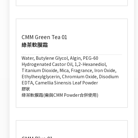
CMM Green Tea 01
綠茶軟膜霜
Water, Butylene Glycol, Algin, PEG-60
Hydrogenated Castor Oil, 1,2-Hexanediol,
Titanium Dioxide, Mica, Fragrance, Iron Oxide,
Ethylhexylglycerin, Chromium Oxide, Disodium
EDTA, Camellia Sinensis Leaf Powder
膠狀
綠茶軟膜霜(需與CMM Powder合併使用)