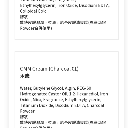
Ethylhexylglycerin, Iron Oxide, Disodium EDTA,
Colloidal Gold
膠狀
能使皮膚濕潤、柔滑，給予皮膚清爽感(需與CMM
Powder合併使用)
CMM Cream (Charcoal 01)
木炭
Water, Butylene Glycol, Algin, PEG-60
Hydrogenated Castor Oil, 1,2-Hexanediol, Iron
Oxide, Mica, Fragrance, Ethylhexylglycerin,
Titanium Dioxide, Disodium EDTA, Charcoal
Powder
膠狀
能使皮膚濕潤、柔滑，給予皮膚清爽感(需與CMM