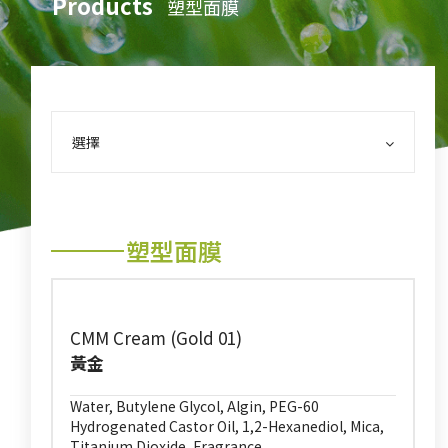
Products
塑型面膜
選擇
塑型面膜
CMM Cream (Gold 01)
黃金
Water, Butylene Glycol, Algin, PEG-60
Hydrogenated Castor Oil, 1,2-Hexanediol, Mica,
Titanium Dioxide, Fragrance,