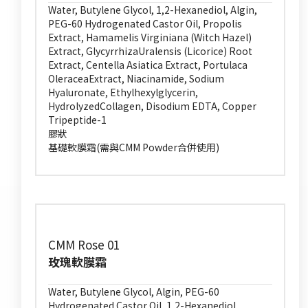
Water, Butylene Glycol, 1,2-Hexanediol, Algin,
PEG-60 Hydrogenated Castor Oil, Propolis
Extract, Hamamelis Virginiana (Witch Hazel)
Extract, GlycyrrhizaUralensis (Licorice) Root
Extract, Centella Asiatica Extract, Portulaca
OleraceaExtract, Niacinamide, Sodium
Hyaluronate, Ethylhexylglycerin,
HydrolyzedCollagen, Disodium EDTA, Copper
Tripeptide-1
膠狀
基礎軟膜霜(需與CMM Powder合併使用)
CMM Rose 01
玫瑰軟膜霜
Water, Butylene Glycol, Algin, PEG-60
Hydrogenated Castor Oil, 1,2-Hexanediol,