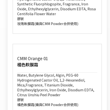
Synthetic Fluorphlogopite, Fragrance, Iron
Oxide, Ethylhexylglycerin, Disodium EDTA, Rosa
Centifolia Flower Water
膠狀
玫瑰軟膜霜(需與CMM Powder合併使用)
CMM Orange 01
橘色軟膜霜
Water, Butylene Glycol, Algin, PEG-60
Hydrogenated Castor Oil, 1,2-Hexanediol,
Mica,Fragrance, Titanium Dioxide,
Ethylhexylglycerin, Iron Oxide, Disodium EDTA,
Citrus Unshiu Peel Powder
膠狀
橘色軟膜霜(需與CMM Powder合併使用)